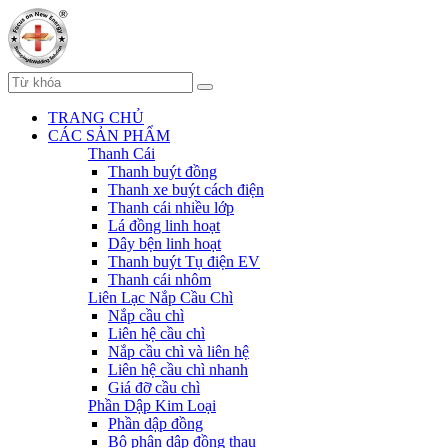
TRANG CHỦ
CÁC SẢN PHẨM
Thanh Cái
Thanh buýt đồng
Thanh xe buýt cách điện
Thanh cái nhiều lớp
Lá đồng linh hoạt
Dây bện linh hoạt
Thanh buýt Tụ điện EV
Thanh cái nhôm
Liên Lạc Nắp Cầu Chì
Nắp cầu chì
Liên hệ cầu chì
Nắp cầu chì và liên hệ
Liên hệ cầu chì nhanh
Giá đỡ cầu chì
Phần Dập Kim Loại
Phần dập đồng
Bộ phận dập đồng thau