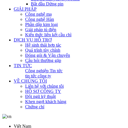
Bắt đầu Dừng pin
GIẢI PHÁP
Công nghệ mạ
Công nghệ Hàn
Phần dập kim loại
Giải pháp tủ điện
Kiến thức liên kết cầu chì
DỊCH VỤ HỖ TRỢ
Hệ sinh thái hợp tác
Quá trình tùy chỉnh
Đóng gói & Vận chuyển
Câu hỏi thường gặp
TIN TỨC
Công nghiệp Tin tức
tin tức công ty
VỀ CHÚNG TÔI
Liên hệ với chúng tôi
HỒ SƠ CÔNG TY
Đội ngũ kỹ thuật
Khen ngợi khách hàng
Chứng chỉ
Ngôn ngữ
Việt Nam