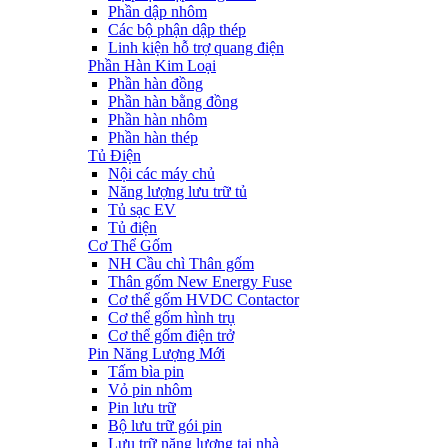
Phần dập nhôm
Các bộ phận dập thép
Linh kiện hỗ trợ quang điện
Phần Hàn Kim Loại
Phần hàn đồng
Phần hàn bằng đồng
Phần hàn nhôm
Phần hàn thép
Tủ Điện
Nội các máy chủ
Năng lượng lưu trữ tủ
Tủ sạc EV
Tủ điện
Cơ Thể Gốm
NH Cầu chì Thân gốm
Thân gốm New Energy Fuse
Cơ thể gốm HVDC Contactor
Cơ thể gốm hình trụ
Cơ thể gốm điện trở
Pin Năng Lượng Mới
Tấm bìa pin
Vỏ pin nhôm
Pin lưu trữ
Bộ lưu trữ gói pin
Lưu trữ năng lượng tại nhà