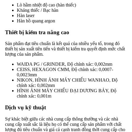
Lò hầm nhiệt độ cao (hàn thiếc)
Kháng thiếc / Bạc hàn
Hàn laser
Hàn hồ quang argon
Thiết bị kiểm tra nâng cao
Sản phẩm đạt tiêu chuẩn là kết quả của nhiều yếu tố, trong đó
thiết bị sản xuất tiên tiến và thiết bị kiểm tra quyết định mức chất
lượng của sản phẩm.
WAIDA PG / GRINDER, Độ chính xác: 0,002mm
CEISS, HEXAGON CMM, Độ chính xác: 0,0007-
0,0023mm
NIKON, HÌNH ẢNH MÁY CHIẾU WANHAO, Độ
chính xác: 0,002mm
HÌNH ẢNH MÁY CHIẾU ĐẠI DƯƠNG BẢY, Độ
chính xác: 0,001m
Dịch vụ kỹ thuật
Sự khác biệt giữa các nhà cung cấp thông thường và các nhà
cung cấp xuất sắc là liệu họ có thể cung cấp sản phẩm với chất
lượng đủ tiêu chuẩn và giá cả cạnh tranh đồng thời cung cấp cho