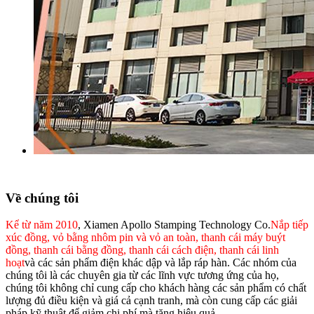
Về chúng tôi
Kể từ năm 2010
, Xiamen Apollo Stamping Technology Co.
Nắp tiếp
xúc đồng, vỏ bằng nhôm pin và vỏ an toàn, thanh cái máy buýt
đồng, thanh cái bằng đồng, thanh cái cách điện, thanh cái linh
hoạt
và các sản phẩm điện khác dập và lắp ráp hàn. Các nhóm của
chúng tôi là các chuyên gia từ các lĩnh vực tương ứng của họ,
chúng tôi không chỉ cung cấp cho khách hàng các sản phẩm có chất
lượng đủ điều kiện và giá cả cạnh tranh, mà còn cung cấp các giải
pháp kỹ thuật để giảm chi phí mà tăng hiệu quả.