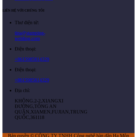
LIÊN HỆ VỚI CHÚNG TÔI
Thư điện tử:
tina@stamping-
welding.com
Điện thoại:
+8615985814329
Điện thoại:
+8615985814329
Địa chỉ:
KHÔNG.2-2,XIANGXI
ĐƯỜNG,TÔNG AN
QUẬN,XIAMEN,FUJIAN,TRUNG
QUỐC,361118
Bản quyền © CÔNG TY TNHH Công nghệ hàn dập Hạ Môn