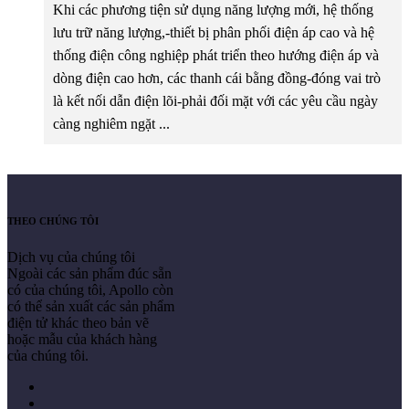
Khi các phương tiện sử dụng năng lượng mới, hệ thống
lưu trữ năng lượng,-thiết bị phân phối điện áp cao và hệ
thống điện công nghiệp phát triển theo hướng điện áp và
dòng điện cao hơn, các thanh cái bằng đồng-đóng vai trò
là kết nối dẫn điện lõi-phải đối mặt với các yêu cầu ngày
càng nghiêm ngặt ...
THEO CHÚNG TÔI
Dịch vụ của chúng tôi
Ngoài các sản phẩm đúc sẵn
có của chúng tôi, Apollo còn
có thể sản xuất các sản phẩm
điện tử khác theo bản vẽ
hoặc mẫu của khách hàng
của chúng tôi.