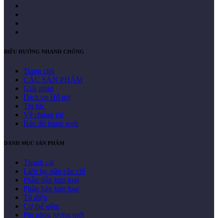
ĐIỀU HƯỚNG NHANH CHÓNG
Trang chủ
CÁC SẢN PHẨM
Giải pháp
Dịch vụ Hỗ trợ
Tin tức
Về chúng tôi
Bản đồ trang web
DANH MỤC SẢN PHẨM
Thanh cái
Liên lạc nắp cầu chì
Phần dập kim loại
Phần hàn kim loại
Tủ điện
Cơ thể gốm
Pin năng lượng mới