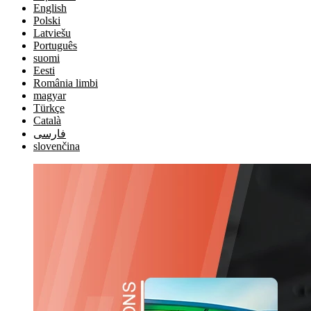
English
Polski
Latviešu
Português
suomi
Eesti
România limbi
magyar
Türkçe
Català
فارسی
slovenčina